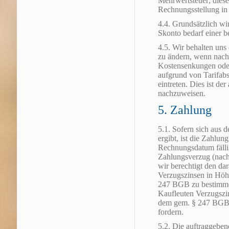
Mehrwertsteuer; diese
Rechnungsstellung in
4.4. Grundsätzlich w
Skonto bedarf einer b
4.5. Wir behalten uns
zu ändern, wenn nach
Kostensenkungen ode
aufgrund von Tarifab
eintreten. Dies ist d
nachzuweisen.
5. Zahlung
5.1. Sofern sich aus d
ergibt, ist die Zahlun
Rechnungsdatum fälli
Zahlungsverzug (nach
wir berechtigt den da
Verzugszinsen in Höh
247 BGB zu bestimmen
Kaufleuten Verzugszi
dem gem. § 247 BGB z
fordern.
5.2. Die auftraggebe