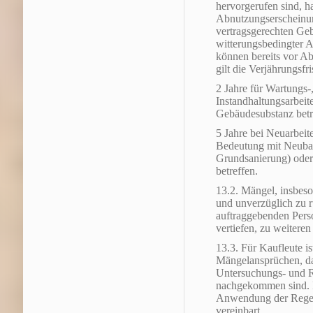
hervorgerufen sind, ha
Abnutzungserscheinun
vertragsgerechten Geb
witterungsbedingter 
können bereits vor Abl
gilt die Verjährungsfr
2 Jahre für Wartungs
Instandhaltungsarbeite
Gebäudesubstanz betr
5 Jahre bei Neuarbei
Bedeutung mit Neubaua
Grundsanierung) oder
betreffen.
13.2. Mängel, insbeso
und unverzüglich zu r
auftraggebenden Perso
vertiefen, zu weitere
13.3. Für Kaufleute i
Mängelansprüchen, da
Untersuchungs- und 
nachgekommen sind. I
Anwendung der Regel
vereinbart.