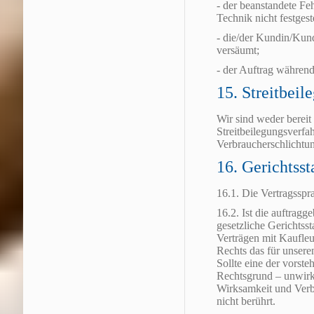
- der beanstandete Fe
Technik nicht festgest
- die/der Kundin/Kun
versäumt;
- der Auftrag währen
15. Streitbeil
Wir sind weder bereit
Streitbeilegungsverfah
Verbraucherschlichtun
16. Gerichtss
16.1. Die Vertragsspr
16.2. Ist die auftragg
gesetzliche Gerichtsst
Verträgen mit Kaufleut
Rechts das für unseren
Sollte eine der vors
Rechtsgrund – unwirk
Wirksamkeit und Verb
nicht berührt.