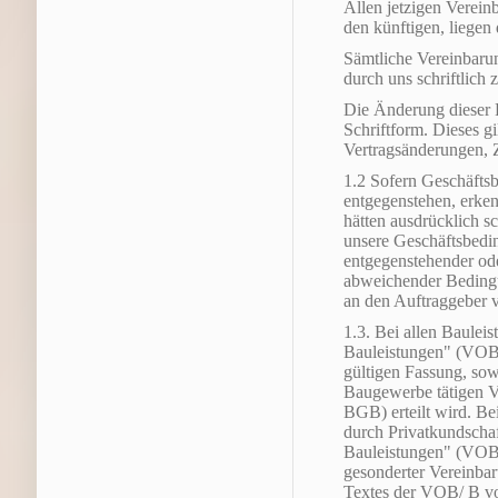
Allen jetzigen Verei
den künftigen, liegen
Sämtliche Vereinbarun
durch uns schriftlich 
Die Änderung dieser 
Schriftform. Dieses g
Vertragsänderungen, 
1.2 Sofern Geschäfts
entgegenstehen, erkenn
hätten ausdrücklich s
unsere Geschäftsbedi
entgegenstehender od
abweichender Bedingu
an den Auftraggeber v
1.3. Bei allen Baulei
Bauleistungen" (VOB, 
gültigen Fassung, sow
Baugewerbe tätigen V
BGB) erteilt wird. Be
durch Privatkundscha
Bauleistungen" (VOB/ 
gesonderter Vereinba
Textes der VOB/ B vor