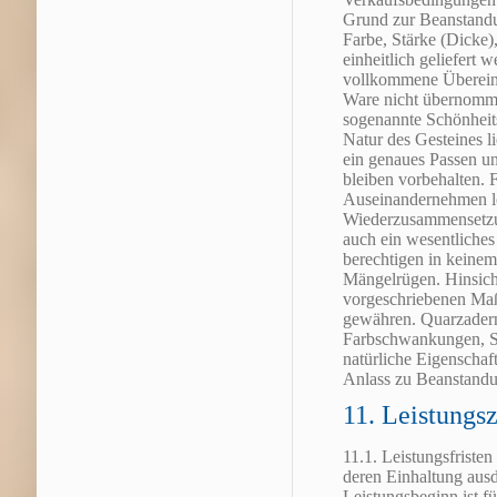
Grund zur Beanstandu
Farbe, Stärke (Dicke)
einheitlich geliefert
vollkommene Überei
Ware nicht übernom
sogenannte Schönheitsf
Natur des Gesteines 
ein genaues Passen und
bleiben vorbehalten.
Auseinandernehmen lo
Wiederzusammensetzun
auch ein wesentliches
berechtigen in keine
Mängelrügen. Hinsicht
vorgeschriebenen Maß
gewähren. Quarzadern
Farbschwankungen, S
natürliche Eigenschaf
Anlass zu Beanstand
11. Leistungsz
11.1. Leistungsfristen
deren Einhaltung ausdr
Leistungsbeginn ist f