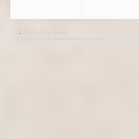
Druckversion
|
Sitemap
© Fliesenleger-Meisterbetrieb Jürgen Herpel