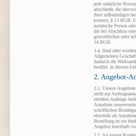
jede natürliche Perso
abschließt, die überw
ihrer selbständigen b
können, § 13 BGB. Un
juristische Person ode
die bei Abschluss ein
gewerblichen oder sel
14 BGB.
1.4. Sind oder werde
Allgemeinen Geschäf
dadurch die Wirksamk
berührt. In diesem Fal
2. Angebot-A
2.1. Unsere Angebote 
nicht zur Auftragsann
erteilten Aufträge be
Annahme unsererseits 
schriftlichen Bestäti
ebenfalls als Annahm
Bestellung ist ein bin
Angebot innerhalb v
2.2. An unsere Koste