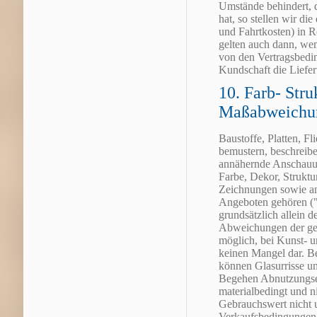
Umstände behindert, d
hat, so stellen wir di
und Fahrtkosten) in 
gelten auch dann, we
von den Vertragsbed
Kundschaft die Liefer
10. Farb- Stru
Maßabweichu
Baustoffe, Platten, Fl
bemustern, beschreiben
annähernde Anschauun
Farbe, Dekor, Strukt
Zeichnungen sowie and
Angeboten gehören ("
grundsätzlich allein d
Abweichungen der gel
möglich, bei Kunst- u
keinen Mangel dar. Be
können Glasurrisse u
Begehen Abnutzungser
materialbedingt und n
Gebrauchswert nicht 
Verkaufsbedingungen 